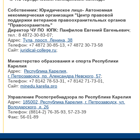
Собственник: Юридическое лицо- Автономная
некоммерческая организация "Центр правовой
поддержки ветеранов правоохранительных органов
"Правоохранитель"
Директор ЧУ ПО ЮПК: Панфилов Евгений Евгеньевич
;
тел.: 8 4872-30-83-07;
Адрес:
Тула, просп. Ленина, 38
Телефон: +7 4872 30‑85-13, +7 4872 30‑73-58
Сайт:
juridical-college.ru
;
Министерство образования и спорта Республики
Карелия
Адрес:
Республика Карелия,
г. Петрозаводск, пр. Александра Невского, 57
;
Телефон: +7 8142 78‑53-31, +7 8142 71‑73-01,
Сайт:
minedu.karelia.pro
Управление Роспотребнадзора по Республике Карелия
Адрес:
185002, Республика Карелия, г. Петрозаводск, ул.
Володарского, д. 26
Телефон: (8814-2) 76-35-93, 57-23-39
Факс: 56-01-89