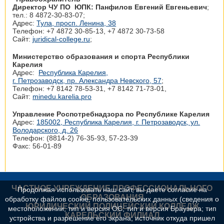
Директор ЧУ ПО ЮПК: Панфилов Евгений Евгеньевич
;
тел.: 8 4872-30-83-07;
Адрес:
Тула, просп. Ленина, 38
Телефон: +7 4872 30‑85-13, +7 4872 30‑73-58
Сайт:
juridical-college.ru
;
Министерство образования и спорта Республики
Карелия
Адрес:
Республика Карелия,
г. Петрозаводск, пр. Александра Невского, 57
;
Телефон: +7 8142 78‑53-31, +7 8142 71‑73-01,
Сайт:
minedu.karelia.pro
Управление Роспотребнадзора по Республике Карелия
Адрес:
185002, Республика Карелия, г. Петрозаводск, ул.
Володарского, д. 26
Телефон: (8814-2) 76-35-93, 57-23-39
Факс: 56-01-89
ЧАСТНОЕ УЧРЕЖДЕНИЕ ПРОФЕССИОНАЛЬНОГО
Продолжая использовать наш сайт, вы даете согласие на
ОБРАЗОВАНИЯ
обработку файлов cookie, пользовательских данных (сведения о
ЮРИДИЧЕСКИЙ ПОЛИЦЕЙСКИЙ КОЛЛЕДЖ
местоположении; тип и версия ОС; тип и версия Браузера; тип
КАРЕЛЬСКИЙ ФИЛИАЛ
устройства и разрешение его экрана; источник откуда пришел