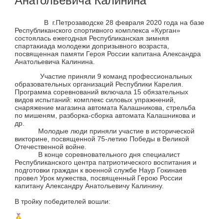
Анатольевича Калинина
В г.Петрозаводске 28 февраля 2020 года на базе
Республиканского спортивного комплекса «Курган»
состоялась ежегодная Республиканская зимняя
спартакиада молодежи допризывного возраста,
посвященная памяти Героя России капитана Александра
Анатольевича Калинина.
Участие приняли 9 команд профессиональных
образовательных организаций Республики Карелия.
Программа соревнований включала 15 обязательных
видов испытаний: комплекс силовых упражнений,
снаряжение магазина автомата Калашникова, стрельба
по мишеням, разборка-сборка автомата Калашникова и
др.
Молодые люди приняли участие в исторической
викторине, посвященной 75-летию Победы в Великой
Отечественной войне.
В конце соревновательного дня специалист
Республиканского центра патриотического воспитания и
подготовки граждан к военной службе Наур Гокинаев
провел Урок мужества, посвященный Герою России
капитану Александру Анатольевичу Калинину.
В тройку победителей вошли: