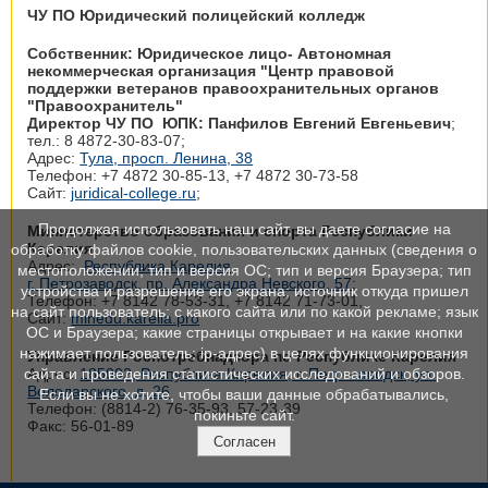
ЧУ ПО Юридический полицейский колледж
Собственник: Юридическое лицо- Автономная
некоммерческая организация "Центр правовой
поддержки ветеранов правоохранительных органов
"Правоохранитель"
Директор ЧУ ПО ЮПК: Панфилов Евгений Евгеньевич
;
тел.: 8 4872-30-83-07;
Адрес:
Тула, просп. Ленина, 38
Телефон: +7 4872 30‑85-13, +7 4872 30‑73-58
Сайт:
juridical-college.ru
;
Продолжая использовать наш сайт, вы даете согласие на
Министерство образования и спорта Республики
Карелия
обработку файлов cookie, пользовательских данных (сведения о
Адрес:
Республика Карелия,
местоположении; тип и версия ОС; тип и версия Браузера; тип
г. Петрозаводск, пр. Александра Невского, 57
;
устройства и разрешение его экрана; источник откуда пришел
Телефон: +7 8142 78‑53-31, +7 8142 71‑73-01,
на сайт пользователь; с какого сайта или по какой рекламе; язык
Сайт:
minedu.karelia.pro
ОС и Браузера; какие страницы открывает и на какие кнопки
нажимает пользователь; ip-адрес) в целях функционирования
Управление Роспотребнадзора по Республике Карелия
Адрес:
185002, Республика Карелия, г. Петрозаводск, ул.
сайта и проведения статистических исследований и обзоров.
Володарского, д. 26
Если вы не хотите, чтобы ваши данные обрабатывались,
Телефон: (8814-2) 76-35-93, 57-23-39
покиньте сайт.
Факс: 56-01-89
Согласен