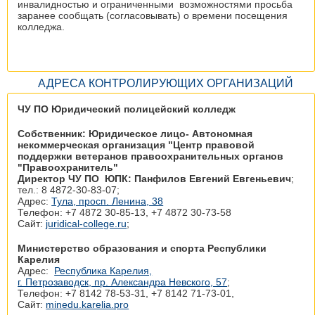
инвалидностью и ограниченными возможностями просьба
заранее сообщать (согласовывать) о времени посещения
колледжа.
АДРЕСА КОНТРОЛИРУЮЩИХ ОРГАНИЗАЦИЙ
ЧУ ПО Юридический полицейский колледж
Собственник: Юридическое лицо- Автономная
некоммерческая организация "Центр правовой
поддержки ветеранов правоохранительных органов
"Правоохранитель"
Директор ЧУ ПО ЮПК: Панфилов Евгений Евгеньевич
;
тел.: 8 4872-30-83-07;
Адрес:
Тула, просп. Ленина, 38
Телефон: +7 4872 30‑85-13, +7 4872 30‑73-58
Сайт:
juridical-college.ru
;
Министерство образования и спорта Республики
Карелия
Адрес:
Республика Карелия,
г. Петрозаводск, пр. Александра Невского, 57
;
Телефон: +7 8142 78‑53-31, +7 8142 71‑73-01,
Сайт:
minedu.karelia.pro