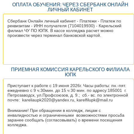
ОПЛАТА ОБУЧЕНИЯ: ЧЕРЕЗ СБЕРБАНК ОНЛАЙН
ЛИЧНЫЙ КАБИНЕТ
Сбербанк Онлайн личный кабинет - Платежи - Платеж по
реквизитам - ИНН получателя (7104019930) - Карельский
филиал ЧУ ПО ЮПК. В кассе колледжа расчет можно
произвести через терминал банковской картой.
ПРИЕМНАЯ КОМИССИЯ КАРЕЛЬСКОГО ФИЛИАЛА
ЮПК
Приступает к работе с 19 июня 2026г. Часы работы: пн.-пят.
ежедневно с 9 ч.30мин. до 15 ч 30 мин. по адресу:185001 г.
Петрозаводск, ул.Профсоюзов, д. 9.; сб.- вс. по электронной
почте: kareliaupk2020@yandex.ru, karelfilupk@mail.ru
Внимание! При обращении в колледж, лицам с
инвалидностью и ограниченными возможностями просьба
заранее сообщать (согласовывать) о времени посещения
колледжа.