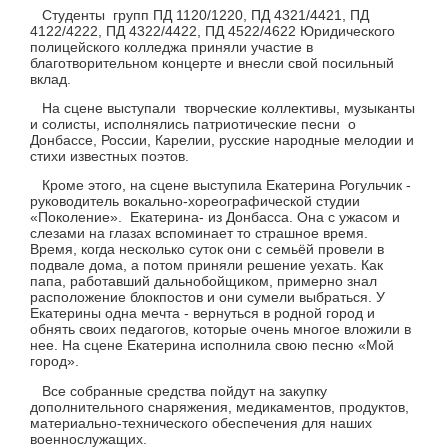
Студенты групп ПД 1120/1220, ПД 4321/4421, ПД
4122/4222, ПД 4322/4422, ПД 4522/4622 Юридического
полицейского колледжа приняли участие в
благотворительном концерте и внесли свой посильный
вклад.
На сцене выступали творческие коллективы, музыканты
и солисты, исполнялись патриотические песни о
Донбассе, России, Карелии, русские народные мелодии и
стихи известных поэтов.
Кроме этого, на сцене выступила Екатерина Рогульчик -
руководитель вокально-хореографической студии
«Поколение». Екатерина- из Донбасса. Она с ужасом и
слезами на глазах вспоминает то страшное время.
Время, когда несколько суток они с семьёй провели в
подвале дома, а потом приняли решение уехать. Как
папа, работавший дальнобойщиком, примерно знал
расположение блокпостов и они сумели выбраться. У
Екатерины одна мечта - вернуться в родной город и
обнять своих педагогов, которые очень многое вложили в
нее. На сцене Екатерина исполнила свою песню «Мой
город».
Все собранные средства пойдут на закупку
дополнительного снаряжения, медикаментов, продуктов,
материально-технического обеспечения для наших
военнослужащих.