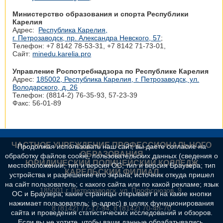
Министерство образования и спорта Республики
Карелия
Адрес:
Республика Карелия,
г. Петрозаводск, пр. Александра Невского, 57
;
Телефон: +7 8142 78‑53-31, +7 8142 71‑73-01,
Сайт:
minedu.karelia.pro
Управление Роспотребнадзора по Республике Карелия
Адрес:
185002, Республика Карелия, г. Петрозаводск, ул.
Володарского, д. 26
Телефон: (8814-2) 76-35-93, 57-23-39
Факс: 56-01-89
ЧАСТНОЕ УЧРЕЖДЕНИЕ ПРОФЕССИОНАЛЬНОГО
Продолжая использовать наш сайт, вы даете согласие на
ОБРАЗОВАНИЯ
обработку файлов cookie, пользовательских данных (сведения о
ЮРИДИЧЕСКИЙ ПОЛИЦЕЙСКИЙ КОЛЛЕДЖ
местоположении; тип и версия ОС; тип и версия Браузера; тип
КАРЕЛЬСКИЙ ФИЛИАЛ
устройства и разрешение его экрана; источник откуда пришел
на сайт пользователь; с какого сайта или по какой рекламе; язык
185001,г. Петрозаводск, ул. Профсоюзов, 9.
ОС и Браузера; какие страницы открывает и на какие кнопки
нажимает пользователь; ip-адрес) в целях функционирования
8 (8142) 77-17-94, 8 (8142) 70-48-70
сайта и проведения статистических исследований и обзоров.
Если вы не хотите, чтобы ваши данные обрабатывались,