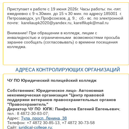
Приступает к работе с 19 июня 2026г. Часы работы: пн.-пят.
ежедневно с 9 ч.30мин. до 15 ч 30 мин. по адресу:185001 г.
Петрозаводск, ул.Профсоюзов, д. 9.; сб.- вс. по электронной
почте: kareliaupk2020@yandex.ru, karelfilupk@mail.ru
Внимание! При обращении в колледж, лицам с
инвалидностью и ограниченными возможностями просьба
заранее сообщать (согласовывать) о времени посещения
колледжа.
АДРЕСА КОНТРОЛИРУЮЩИХ ОРГАНИЗАЦИЙ
ЧУ ПО Юридический полицейский колледж
Собственник: Юридическое лицо- Автономная
некоммерческая организация "Центр правовой
поддержки ветеранов правоохранительных органов
"Правоохранитель"
Директор ЧУ ПО ЮПК: Панфилов Евгений Евгеньевич
;
тел.: 8 4872-30-83-07;
Адрес:
Тула, просп. Ленина, 38
Телефон: +7 4872 30‑85-13, +7 4872 30‑73-58
Сайт:
juridical-college.ru
;