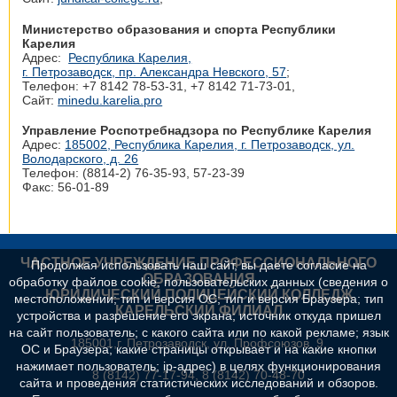
Министерство образования и спорта Республики
Карелия
Адрес:
Республика Карелия,
г. Петрозаводск, пр. Александра Невского, 57
;
Телефон: +7 8142 78‑53-31, +7 8142 71‑73-01,
Сайт:
minedu.karelia.pro
Управление Роспотребнадзора по Республике Карелия
Адрес:
185002, Республика Карелия, г. Петрозаводск, ул.
Володарского, д. 26
Телефон: (8814-2) 76-35-93, 57-23-39
Факс: 56-01-89
ЧАСТНОЕ УЧРЕЖДЕНИЕ ПРОФЕССИОНАЛЬНОГО
Продолжая использовать наш сайт, вы даете согласие на
ОБРАЗОВАНИЯ
обработку файлов cookie, пользовательских данных (сведения о
ЮРИДИЧЕСКИЙ ПОЛИЦЕЙСКИЙ КОЛЛЕДЖ
местоположении; тип и версия ОС; тип и версия Браузера; тип
КАРЕЛЬСКИЙ ФИЛИАЛ
устройства и разрешение его экрана; источник откуда пришел
на сайт пользователь; с какого сайта или по какой рекламе; язык
185001,г. Петрозаводск, ул. Профсоюзов, 9.
ОС и Браузера; какие страницы открывает и на какие кнопки
нажимает пользователь; ip-адрес) в целях функционирования
8 (8142) 77-17-94, 8 (8142) 70-48-70
сайта и проведения статистических исследований и обзоров.