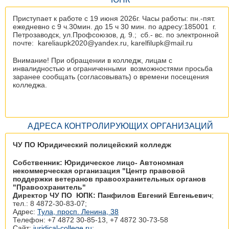
Приступает к работе с 19 июня 2026г. Часы работы: пн.-пят.
ежедневно с 9 ч.30мин. до 15 ч 30 мин. по адресу:185001 г.
Петрозаводск, ул.Профсоюзов, д. 9.; сб.- вс. по электронной
почте: kareliaupk2020@yandex.ru, karelfilupk@mail.ru
Внимание! При обращении в колледж, лицам с
инвалидностью и ограниченными возможностями просьба
заранее сообщать (согласовывать) о времени посещения
колледжа.
АДРЕСА КОНТРОЛИРУЮЩИХ ОРГАНИЗАЦИЙ
ЧУ ПО Юридический полицейский колледж
Собственник: Юридическое лицо- Автономная
некоммерческая организация "Центр правовой
поддержки ветеранов правоохранительных органов
"Правоохранитель"
Директор ЧУ ПО ЮПК: Панфилов Евгений Евгеньевич
;
тел.: 8 4872-30-83-07;
Адрес:
Тула, просп. Ленина, 38
Телефон: +7 4872 30‑85-13, +7 4872 30‑73-58
Сайт:
juridical-college.ru
;