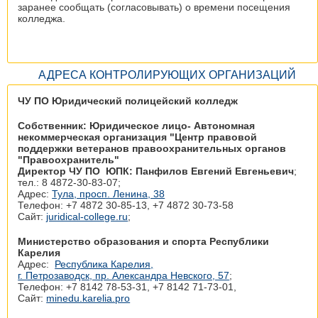
заранее сообщать (согласовывать) о времени посещения
колледжа.
АДРЕСА КОНТРОЛИРУЮЩИХ ОРГАНИЗАЦИЙ
ЧУ ПО Юридический полицейский колледж
Собственник: Юридическое лицо- Автономная
некоммерческая организация "Центр правовой
поддержки ветеранов правоохранительных органов
"Правоохранитель"
Директор ЧУ ПО ЮПК: Панфилов Евгений Евгеньевич
;
тел.: 8 4872-30-83-07;
Адрес:
Тула, просп. Ленина, 38
Телефон: +7 4872 30‑85-13, +7 4872 30‑73-58
Сайт:
juridical-college.ru
;
Министерство образования и спорта Республики
Карелия
Адрес:
Республика Карелия,
г. Петрозаводск, пр. Александра Невского, 57
;
Телефон: +7 8142 78‑53-31, +7 8142 71‑73-01,
Сайт:
minedu.karelia.pro