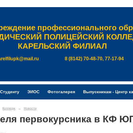
чреждение профессионального обр
ДИЧЕСКИЙ ПОЛИЦЕЙСКИЙ КОЛЛ
КАРЕЛЬСКИЙ ФИЛИАЛ
arelfilupk@mail.ru
8 (8142) 70-48-70, 77-17-94
Студенту
ЭИОС
Фотогалерея
Выпускникам - Центр к
Колледж
→
Новости
еля первокурсника в КФ Ю