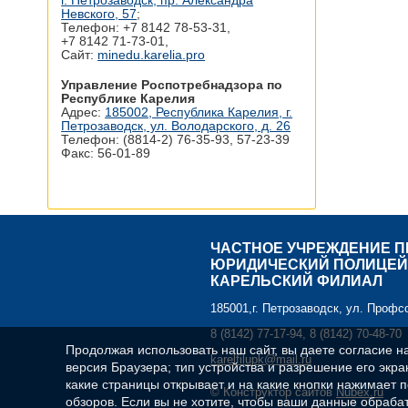
г. Петрозаводск, пр. Александра
Невского, 57
;
Телефон: +7 8142 78‑53-31,
+7 8142 71‑73-01,
Сайт:
minedu.karelia.pro
Управление Роспотребнадзора по
Республике Карелия
Адрес:
185002, Республика Карелия, г.
Петрозаводск, ул. Володарского, д. 26
Телефон: (8814-2) 76-35-93, 57-23-39
Факс: 56-01-89
ЧАСТНОЕ УЧРЕЖДЕНИЕ 
ЮРИДИЧЕСКИЙ ПОЛИЦЕЙ
КАРЕЛЬСКИЙ ФИЛИАЛ
185001,г. Петрозаводск, ул. Профс
8 (8142) 77-17-94, 8 (8142) 70-48-70
Продолжая использовать наш сайт, вы даете согласие н
karelfilupk@mail.ru
версия Браузера; тип устройства и разрешение его экран
какие страницы открывает и на какие кнопки нажимает 
© Конструктор сайтов
Nubex.ru
обзоров. Если вы не хотите, чтобы ваши данные обрабат