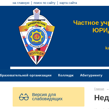
на главную
поиск по сайту
карта сайта
Частное у
ЮРИ
k
образовательной организации
Колледж
Абитуриенту
Главная
→
Версия для
Нед
слабовидящих