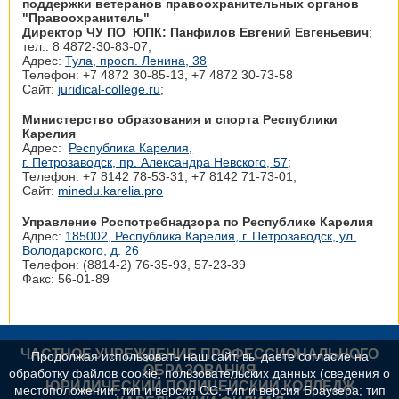
поддержки ветеранов правоохранительных органов
"Правоохранитель"
Директор ЧУ ПО ЮПК: Панфилов Евгений Евгеньевич
;
тел.: 8 4872-30-83-07;
Адрес:
Тула, просп. Ленина, 38
Телефон: +7 4872 30‑85-13, +7 4872 30‑73-58
Сайт:
juridical-college.ru
;
Министерство образования и спорта Республики
Карелия
Адрес:
Республика Карелия,
г. Петрозаводск, пр. Александра Невского, 57
;
Телефон: +7 8142 78‑53-31, +7 8142 71‑73-01,
Сайт:
minedu.karelia.pro
Управление Роспотребнадзора по Республике Карелия
Адрес:
185002, Республика Карелия, г. Петрозаводск, ул.
Володарского, д. 26
Телефон: (8814-2) 76-35-93, 57-23-39
Факс: 56-01-89
ЧАСТНОЕ УЧРЕЖДЕНИЕ ПРОФЕССИОНАЛЬНОГО
Продолжая использовать наш сайт, вы даете согласие на
ОБРАЗОВАНИЯ
обработку файлов cookie, пользовательских данных (сведения о
ЮРИДИЧЕСКИЙ ПОЛИЦЕЙСКИЙ КОЛЛЕДЖ
местоположении; тип и версия ОС; тип и версия Браузера; тип