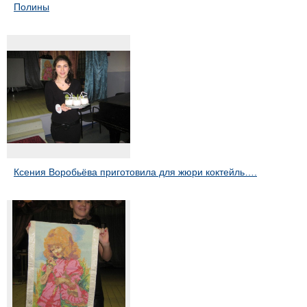
Полины
Ксения Воробьёва приготовила для жюри коктейль….