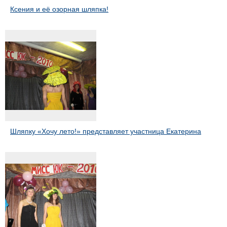
Ксения и её озорная шляпка!
Шляпку «Хочу лето!» представляет участница Екатерина