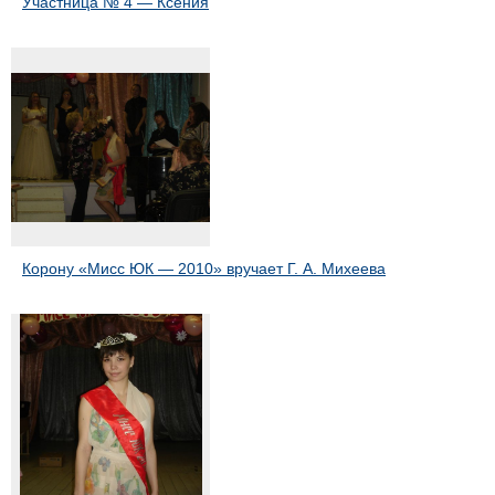
Участница № 4 — Ксения
Корону «Мисс ЮК — 2010» вручает Г. А. Михеева