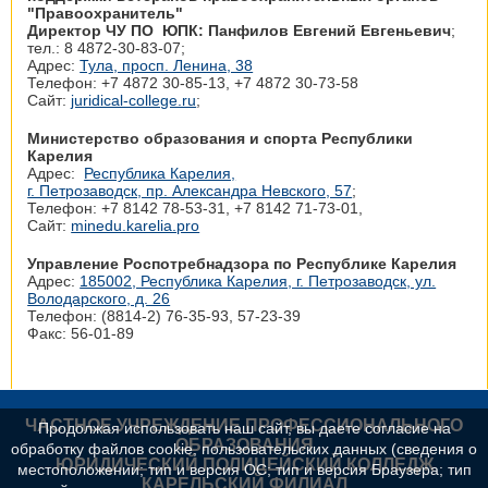
"Правоохранитель"
Директор ЧУ ПО ЮПК: Панфилов Евгений Евгеньевич
;
тел.: 8 4872-30-83-07;
Адрес:
Тула, просп. Ленина, 38
Телефон: +7 4872 30‑85-13, +7 4872 30‑73-58
Сайт:
juridical-college.ru
;
Министерство образования и спорта Республики
Карелия
Адрес:
Республика Карелия,
г. Петрозаводск, пр. Александра Невского, 57
;
Телефон: +7 8142 78‑53-31, +7 8142 71‑73-01,
Сайт:
minedu.karelia.pro
Управление Роспотребнадзора по Республике Карелия
Адрес:
185002, Республика Карелия, г. Петрозаводск, ул.
Володарского, д. 26
Телефон: (8814-2) 76-35-93, 57-23-39
Факс: 56-01-89
ЧАСТНОЕ УЧРЕЖДЕНИЕ ПРОФЕССИОНАЛЬНОГО
Продолжая использовать наш сайт, вы даете согласие на
ОБРАЗОВАНИЯ
обработку файлов cookie, пользовательских данных (сведения о
ЮРИДИЧЕСКИЙ ПОЛИЦЕЙСКИЙ КОЛЛЕДЖ
местоположении; тип и версия ОС; тип и версия Браузера; тип
КАРЕЛЬСКИЙ ФИЛИАЛ