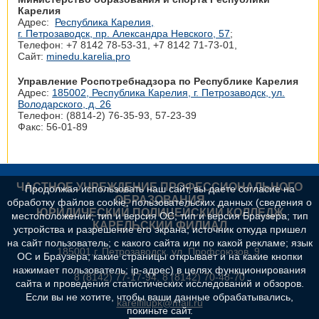
Карелия
Адрес:
Республика Карелия,
г. Петрозаводск, пр. Александра Невского, 57
;
Телефон: +7 8142 78‑53-31, +7 8142 71‑73-01,
Сайт:
minedu.karelia.pro
Управление Роспотребнадзора по Республике Карелия
Адрес:
185002, Республика Карелия, г. Петрозаводск, ул.
Володарского, д. 26
Телефон: (8814-2) 76-35-93, 57-23-39
Факс: 56-01-89
ЧАСТНОЕ УЧРЕЖДЕНИЕ ПРОФЕССИОНАЛЬНОГО
Продолжая использовать наш сайт, вы даете согласие на
ОБРАЗОВАНИЯ
обработку файлов cookie, пользовательских данных (сведения о
ЮРИДИЧЕСКИЙ ПОЛИЦЕЙСКИЙ КОЛЛЕДЖ
местоположении; тип и версия ОС; тип и версия Браузера; тип
КАРЕЛЬСКИЙ ФИЛИАЛ
устройства и разрешение его экрана; источник откуда пришел
на сайт пользователь; с какого сайта или по какой рекламе; язык
185001,г. Петрозаводск, ул. Профсоюзов, 9.
ОС и Браузера; какие страницы открывает и на какие кнопки
нажимает пользователь; ip-адрес) в целях функционирования
8 (8142) 77-17-94, 8 (8142) 70-48-70
сайта и проведения статистических исследований и обзоров.
Если вы не хотите, чтобы ваши данные обрабатывались,
karelfilupk@mail.ru
покиньте сайт.