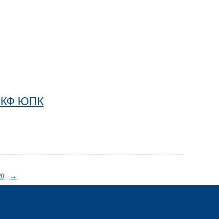
в КФ ЮПК
→
20