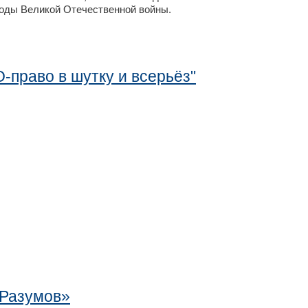
годы Великой Отечественной войны.
-право в шутку и всерьёз"
 Разумов»