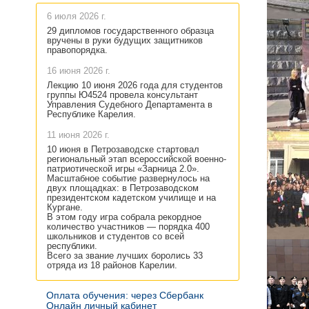
6 июля 2026 г.
29 дипломов государственного образца
вручены в руки будущих защитников
правопорядка.
16 июня 2026 г.
Лекцию 10 июня 2026 года для студентов
группы Ю4524 провела консультант
Управления Судебного Департамента в
Республике Карелия.
11 июня 2026 г.
10 июня в Петрозаводске стартовал
региональный этап всероссийской военно-
патриотической игры «Зарница 2.0».
Масштабное событие развернулось на
двух площадках: в Петрозаводском
президентском кадетском училище и на
Кургане.
В этом году игра собрала рекордное
количество участников — порядка 400
школьников и студентов со всей
республики.
Всего за звание лучших боролись 33
отряда из 18 районов Карелии.
Оплата обучения: через Сбербанк
Онлайн личный кабинет