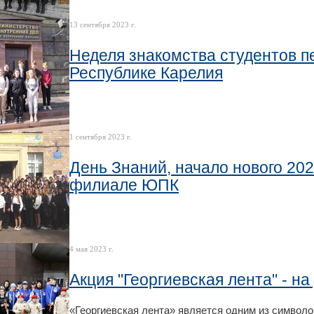
13 сентября 2023 г.
Неделя знакомства студентов п
Республике Карелия
1 сентября 2023 г.
День Знаний, начало нового 202
филиале ЮПК
4 мая 2023 г.
Акция "Георгиевская лента" - на
«Георгиевская лента» является одним из символо