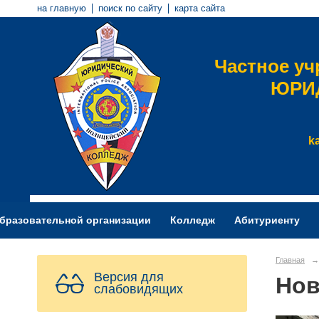
на главную
поиск по сайту
карта сайта
Частное у
ЮРИ
k
образовательной организации
Колледж
Абитуриенту
Главная
→
Версия для
Нов
слабовидящих